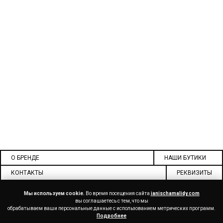
О БРЕНДЕ
НАШИ БУТИКИ
КОНТАКТЫ
РЕКВИЗИТЫ
ДОКУМЕНТЫ
СОТРУДНИЧЕСТВО
Мы используем cookie.
Во время посещения сайта
ianischamalidy.com
вы соглашаетесь с тем, что мы
обрабатываем ваши персональные данные с использованием метрических программ.
Подробнее
ДОСТАВКА
ОПЛАТА
ВОЗВРАТ