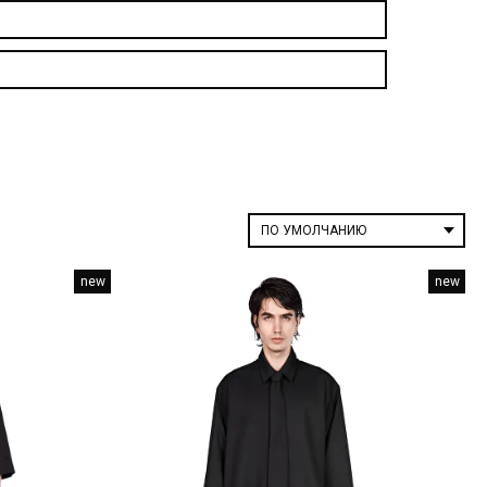
new
new