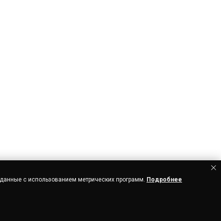
 данные с использованием метрических программ.
Подробнее
ОТРУДНИЧЕСТВО
ДОСТАВКА
ОПЛАТА
ВОЗВРАТ
МЫ В СОЦ СЕТЯХ
ПРИЛОЖЕНИЕ