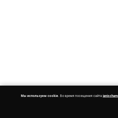
Мы используем cookie.
Во время посещения сайта
ianischam
О БРЕНДЕ
НАШИ БУТИКИ
© 2026 IANIS CHAMALIDY