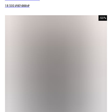
18 500
₽
37 000
₽
-50%