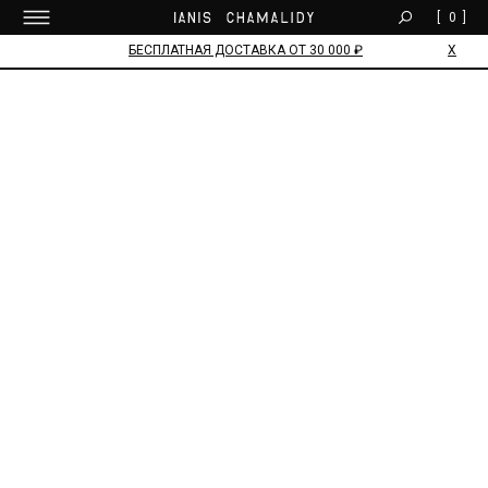
[
0
]
БЕСПЛАТНАЯ ДОСТАВКА ОТ 30 000 ₽
Х
РЕКОМЕНДУЕМ
НОВЫЕ ПОСТУПЛЕНИЯ
АНОНС FW 26/27 SACRUM LUX
РАСПРОДАЖА
ЖЕНСКОЕ
МУЖСКОЕ
АКСЕССУАРЫ
СОБЫТИЯ И ПРОЕКТЫ
СПЕЦИАЛЬНЫЕ ПРЕДЛОЖЕНИЯ