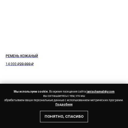
РЕМЕНЬ КОЖАНЫЙ
14 000
₽
20 000
₽
Мы используем cookie.
Во время посещения сайта
ianischamalidy.com
вы соглашаетесь с тем, что мы
обрабатываем ваши персональные данные с использованием метрических программ.
Подробнее
ПОНЯТНО, СПАСИБО