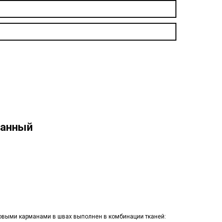
ванный
В КОРЗИНУ
ковыми карманами в швах выполнен в комбинации тканей: