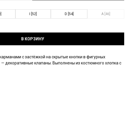
0]
I [52]
D [54]
A [46]
В КОРЗИНУ
карманами с застёжкой на скрытые кнопки в фигурных
е — декоративные клапаны. Выполнены из костюмного хлопка с