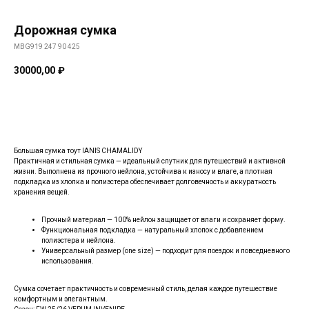
Дорожная сумка
MBG919 247 90 425
30000,00
₽
В КОРЗИНУ
Большая сумка тоут IANIS CHAMALIDY
Практичная и стильная сумка — идеальный спутник для путешествий и активной
жизни. Выполнена из прочного нейлона, устойчива к износу и влаге, а плотная
подкладка из хлопка и полиэстера обеспечивает долговечность и аккуратность
хранения вещей.
Прочный материал — 100% нейлон защищает от влаги и сохраняет форму.
Функциональная подкладка — натуральный хлопок с добавлением
полиэстера и нейлона.
Универсальный размер (one size) — подходит для поездок и повседневного
использования.
Сумка сочетает практичность и современный стиль, делая каждое путешествие
комфортным и элегантным.