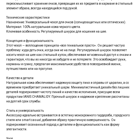
переосмысливает хранение очков, превращая их из предмета в кармане в стильный
элемент образа, всегда находящийся под рукой.
Технические характеристики
Назначение: Универсальный чехол для очков (солнцезащитных или оптических).
Материал: 100% натуральная кожа черного цвета.
Ключевая особенность: Регулируемый шнурок для ношения на шее.
Концепция и функциональность
Этот чехол — воплощение принципа «все гениальное просто». Он решает частую
проблему: куда деть очки, когда они не на лице. Регулируемый шнурок позволяет
носить чехол на шее как стильный кулон, обеспечивая мгновенный доступ к очкам и
гарантируя, что вы их никогда не забудете и не потеряете. Это освобождает руки,
карманы и сумку, предлагая максимальное удобство в повседневной жизни,
путешествиях или на прогулке.
Качество и детали
Натуральная кожа обеспечивает надежную защиту линз и оправы от царапин, а со
временем приобретает уникальный шарм. Минималистичный дизайн без лишних
деталей подчеркивает чистоту линий и качество исполнения, присущие всем
продуктам IANIS CHAMALIDY. Прочный шнурок и надежное крепление рассчитаны
на долгий срок службы.
Стиль и универсальность
Аксессуар идеально встраивается в эстетику монохромного гардероба, городского
стиля или smart casual, добавляя образу практичную завершенность. Он
подчеркивает осознанный подход к деталям и функциональность как форму
элегантности.
Уход