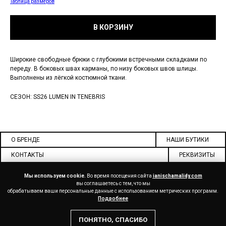
Таблица размеров
В КОРЗИНУ
Широкие свободные брюки с глубокими встречными складками по
переду. В боковых швах карманы, по низу боковых швов шлицы.
Выполнены из лёгкой костюмной ткани.
СЕЗОН: SS26 LUMEN IN TENEBRIS
О БРЕНДЕ
НАШИ БУТИКИ
КОНТАКТЫ
РЕКВИЗИТЫ
ДОКУМЕНТЫ
СОТРУДНИЧЕСТВО
Мы используем cookie.
Во время посещения сайта
ianischamalidy.com
вы соглашаетесь с тем, что мы
обрабатываем ваши персональные данные с использованием метрических программ.
Подробнее
ДОСТАВКА
ОПЛАТА
ВОЗВРАТ
МЫ В СОЦ СЕТЯХ
ПРИЛОЖЕНИЕ
ПОНЯТНО, СПАСИБО