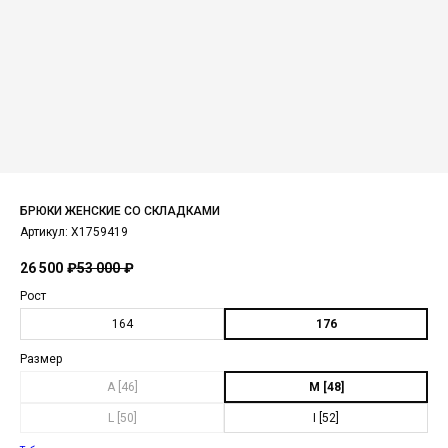
БРЮКИ ЖЕНСКИЕ СО СКЛАДКАМИ
Артикул:
X1759419
26 500
₽
53 000
₽
Рост
164
176
Размер
A [46]
M [48]
L [50]
I [52]