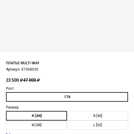
ПЛАТЬЕ MULTI-WAY
Артикул:
X7068030
23 500
₽
47 000
₽
Рост
176
Размер
H [44]
A [46]
M [48]
L [50]