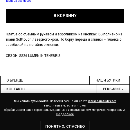
Таблица размеров
В КОРЗИНУ
Платье со съёмным рукавом и воротником на кнопках. Выполнено из
ткани Softtouch лазерного кроя. По борту переда и спинки – планка с
застёжкой на потайные кнопки.
СЕЗОН: SS26 LUMEN IN TENEBRIS
О БРЕНДЕ
НАШИ БУТИКИ
КОНТАКТЫ
РЕКВИЗИТЫ
ДОКУМЕНТЫ
СОТРУДНИЧЕСТВО
Мы используем cookie.
Во время посещения сайта
ianischamalidy.com
вы соглашаетесь с тем, что мы
обрабатываем ваши персональные данные с использованием метрических программ.
Подробнее
ДОСТАВКА
ОПЛАТА
ВОЗВРАТ
МЫ В СОЦ СЕТЯХ
ПРИЛОЖЕНИЕ
ПОНЯТНО, СПАСИБО