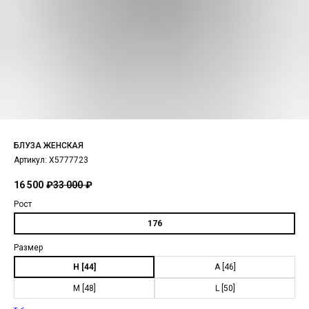
БЛУЗА ЖЕНСКАЯ
Артикул:
X5777723
16 500
₽
33 000
₽
Рост
176
Размер
H [44]
A [46]
M [48]
L [50]