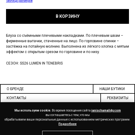
Таблица размеров
В КОРЗИНУ
Блуза со съёмными плечевыми накладками. По плечевым швам –
фирменные вытачки, стаченные на лицо. По горловине спинки –
застёжка на потайную молнию. Выполнена из лёгкого хлопка с мятым
эффектом с открытым срезом по горловине и по низу.
СЕЗОН: SS26 LUMEN IN TENEBRIS
О БРЕНДЕ
НАШИ БУТИКИ
КОНТАКТЫ
РЕКВИЗИТЫ
ДОКУМЕНТЫ
СОТРУДНИЧЕСТВО
Мы используем cookie.
Во время посещения сайта
ianischamalidy.com
вы соглашаетесь с тем, что мы
обрабатываем ваши персональные данные с использованием метрических программ.
Подробнее
ДОСТАВКА
ОПЛАТА
ВОЗВРАТ