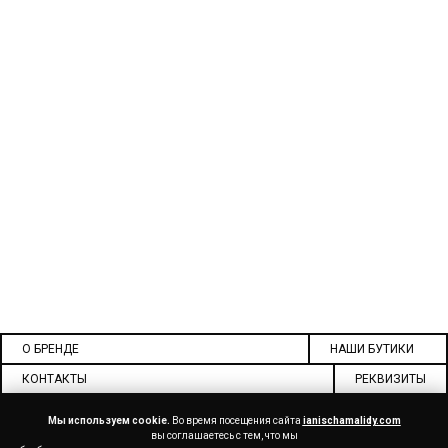
О БРЕНДЕ
НАШИ БУТИКИ
КОНТАКТЫ
РЕКВИЗИТЫ
ДОКУМЕНТЫ
СОТРУДНИЧЕСТВО
Мы используем cookie.
Во время посещения сайта
ianischamalidy.com
вы соглашаетесь с тем, что мы